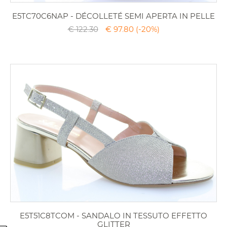
E5TC70C6NAP - DÉCOLLETÉ SEMI APERTA IN PELLE
€ 122.30
€ 97.80
(-20%)
E5T51C8TCOM - SANDALO IN TESSUTO EFFETTO
GLITTER