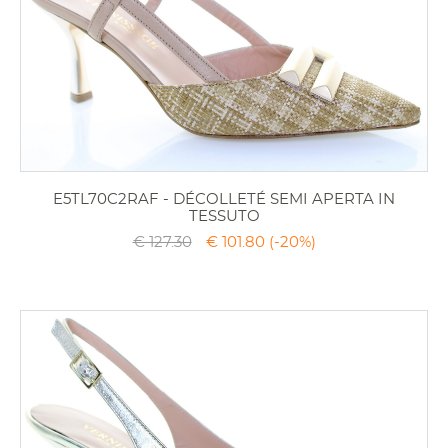
E5TL70C2RAF - DÉCOLLETÉ SEMI APERTA IN
TESSUTO
€ 127.30
€ 101.80
(-20%)