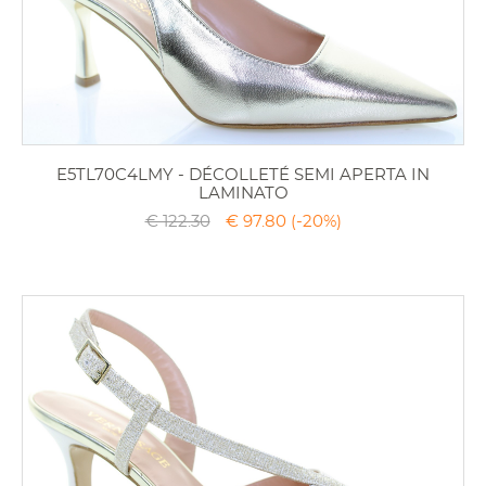
E5TL70C4LMY - DÉCOLLETÉ SEMI APERTA IN
LAMINATO
€ 122.30
€ 97.80
(-20%)