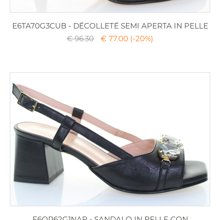
E6TA70G3CUB - DÉCOLLETÉ SEMI APERTA IN PELLE
€ 96.30
€ 77.00
(-20%)
E6QR62G1NAP - SANDALO IN PELLE CON