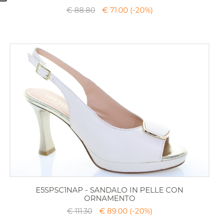
€ 88.80
€ 71.00
(-20%)
E5SPSC1NAP - SANDALO IN PELLE CON
ORNAMENTO
€ 111.30
€ 89.00
(-20%)