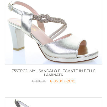
E5STPC2LMY - SANDALO ELEGANTE IN PELLE
LAMINATA
€ 106.30
€ 85.00
(-20%)