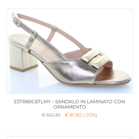
E5TR60C6TLMY - SANDALO IN LAMINATO CON
ORNAMENTO
€ 102.30
€ 81.80
(-20%)