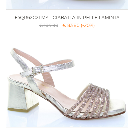
E5QR62C2LMY - CIABATTA IN PELLE LAMINTA
€ 104.80
€ 83.80
(-20%)